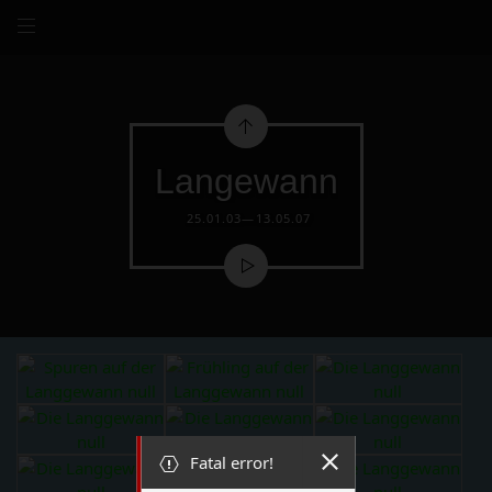
Langewann
25.01.03—13.05.07
Fatal error!